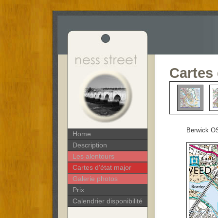
Cartes
Berwick O
Home
Description
Les alentours
Cartes d’état major
Galerie photos
Prix
Calendrier disponibilité