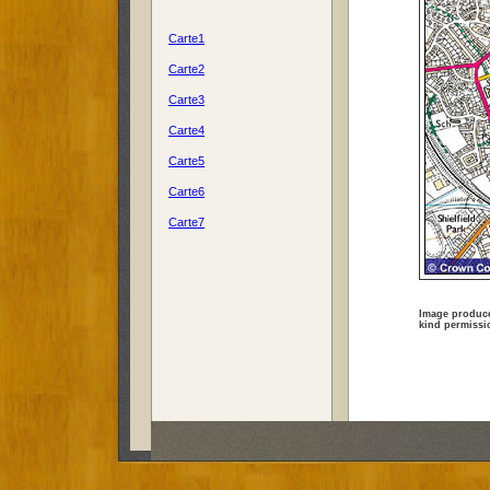
Carte1
Carte
2
Carte
3
Carte
4
Carte
5
Carte
6
Carte
7
Image produce
kind permissi