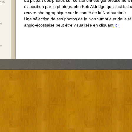
La plupart des photos sur ce site ont été généreusement 
 la
disposition par le photographe Bob Aldridge qui s’est fai
œuvre photographique sur le comté de la Northumbrie.
Une sélection de ses photos de le Northumbrie et de la rég
en
anglo-écossaise peut être visualisée en cliquant
ici
.
s…