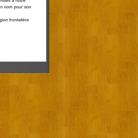
mises à notre
t un nom pour son
ion frontalière