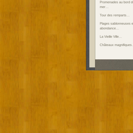
Promenades au bord de
mer…
Tour des remparts…
Plages sablonneuses 
abondance…
La Vieille Ville…
Châteaux magnifique