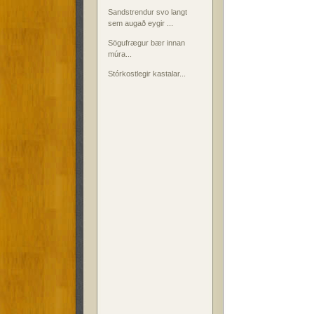
Sandstrendur svo langt
sem augað eygir ...
Sögufrægur bær innan
múra...
Stórkostlegir kastalar...