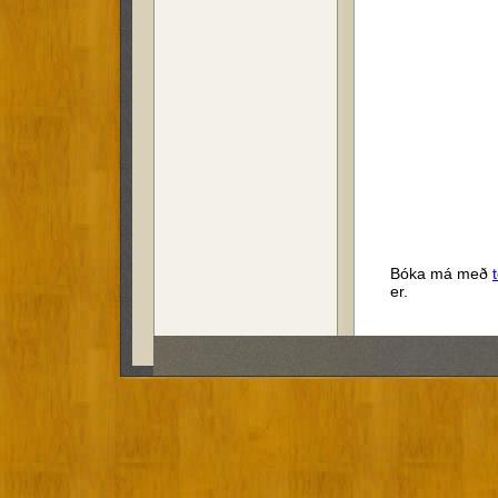
Bóka má með
er.