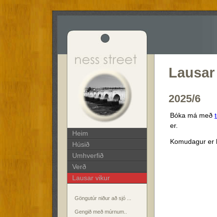
Lausar
2025/6
Bóka má með
er.
Heim
Komudagur er 
Húsið
Umhverfið
Verð
Lausar vikur
Göngutúr niður að sjó ...
Gengið með múrnum..