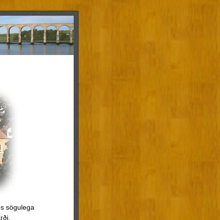
ins sögulega
rði.