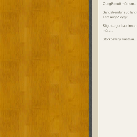
Gengið með múrnum..
Sandstrendur svo lang
sem augað eygir ...
Sögufrægur bær innan
múra...
Stórkostlegir kastalar...