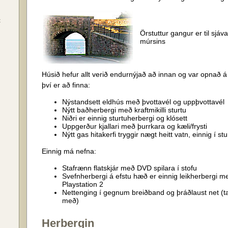
t
Örstuttur gangur er til sjáv
múrsins
Húsið hefur allt verið endurnýjað að innan og var opnað 
því er að finna:
Nýstandsett eldhús með þvottavél og uppþvottavél
Nýtt baðherbergi með kraftmikilli sturtu
Niðri er einnig sturtuherbergi og klósett
Uppgerður kjallari með þurrkara og kæli/frysti
Nýtt gas hitakerfi tryggir nægt heitt vatn, einnig í stu
Einnig má nefna:
Stafrænn flatskjár með DVD spilara í stofu
Svefnherbergi á efstu hæð er einnig leikherbergi m
Playstation 2
Nettenging í gegnum breiðband og þráðlaust net (ta
með)
Herbergin