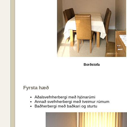
Borðstofa
Fyrsta hæð
Aðalsvefnherbergi með hjónarúmi
Annað svefnherbergi með tveimur rúmum
Baðherbergi með baðkari og sturtu