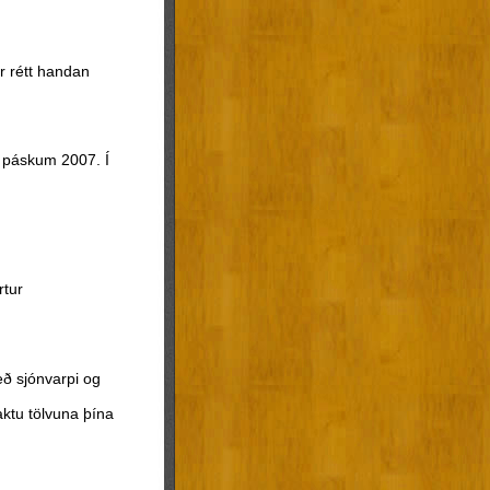
ar rétt handan
á páskum 2007. Í
rtur
eð sjónvarpi og
ktu tölvuna þína