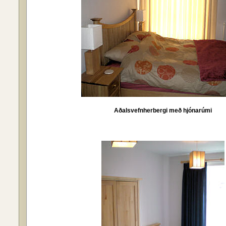
Aðalsvefnherbergi með hjónarúmi