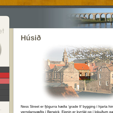
Húsið
Ness Street er fjögurra hæða ‘grade II’ bygging í hjarta h
..
verndarsvæðis í Berwick. Eignin er kyrrlát og í lokuðum ga