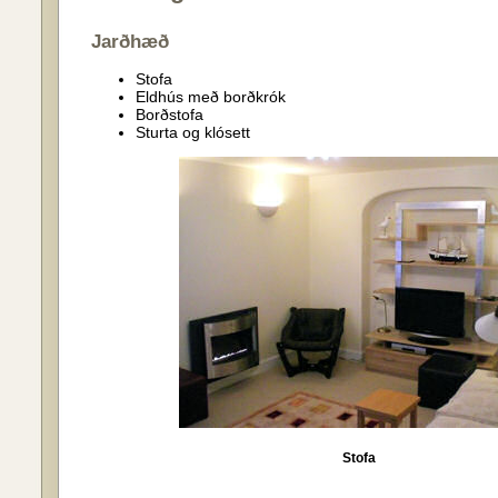
Jarðhæð
Stofa
Eldhús með borðkrók
Borðstofa
Sturta og klósett
Stofa