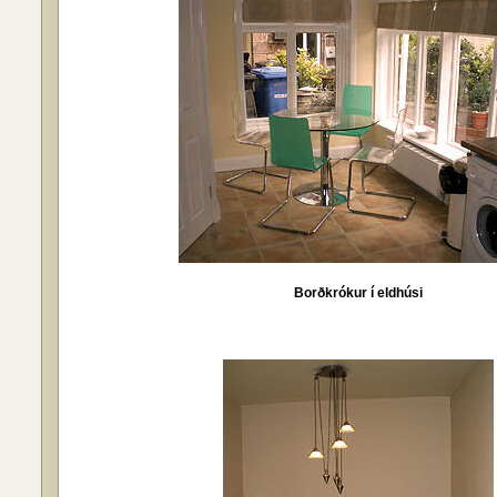
Borðkrókur í eldhúsi