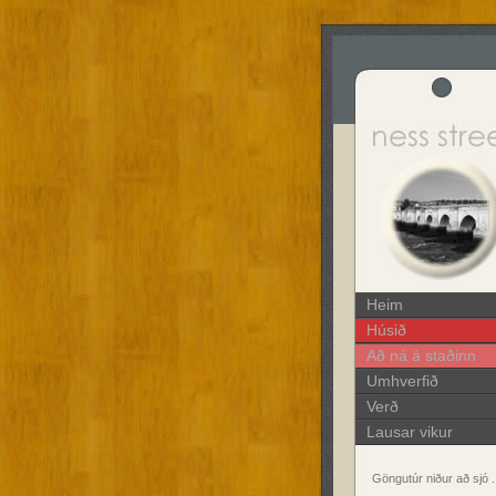
Heim
Húsið
Að ná á staðinn
Umhverfið
Verð
Lausar vikur
Göngutúr niður að sjó .